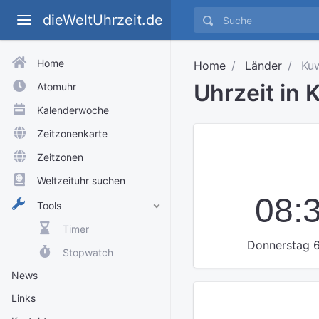
dieWeltUhrzeit.de
Home
Home
Länder
Kuw
Uhrzeit in 
Atomuhr
Kalenderwoche
Zeitzonenkarte
Zeitzonen
Weltzeituhr suchen
08:
Tools
Timer
Donnerstag 6
Stopwatch
News
Links