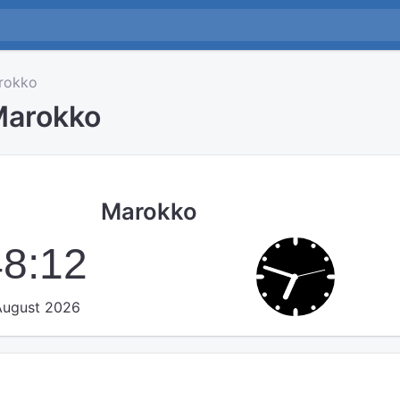
rokko
 Marokko
Marokko
48:13
 August 2026