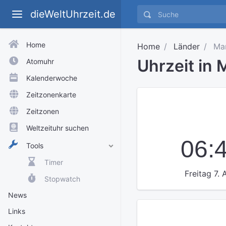
dieWeltUhrzeit.de
Home
Home
Länder
Ma
Uhrzeit in
Atomuhr
Kalenderwoche
Zeitzonenkarte
Zeitzonen
Weltzeituhr suchen
06:
Tools
Timer
Freitag 7.
Stopwatch
News
Links