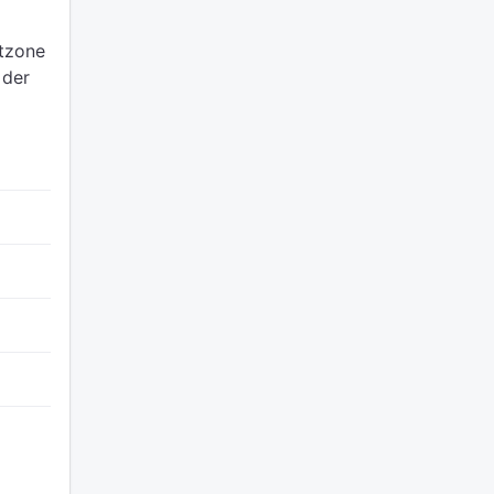
itzone
 der