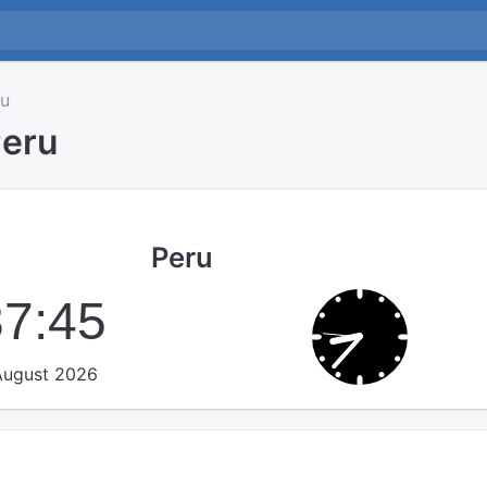
u
Peru
Peru
37:46
 August 2026