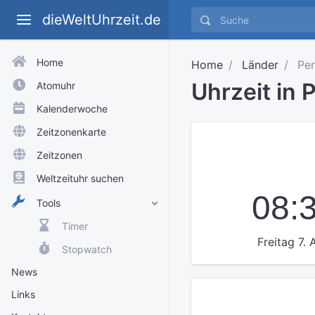
dieWeltUhrzeit.de
Home
Home
Länder
Per
Uhrzeit in 
Atomuhr
Kalenderwoche
Zeitzonenkarte
Zeitzonen
Weltzeituhr suchen
08:
Tools
Timer
Freitag 7.
Stopwatch
News
Links