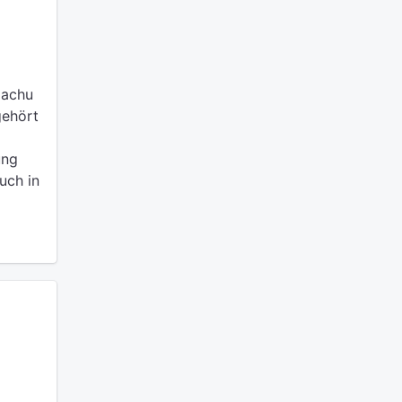
Machu
gehört
ung
uch in