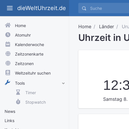
dieWeltUhrzeit.de
Home
Home
Länder
Uru
Uhrzeit in 
Atomuhr
Kalenderwoche
Zeitzonenkarte
Zeitzonen
Weltzeituhr suchen
12:
Tools
Timer
Samstag 8.
Stopwatch
News
Links