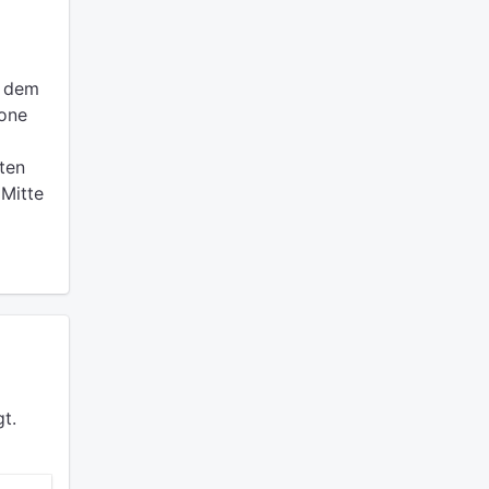
n dem
zone
ten
Mitte
t.