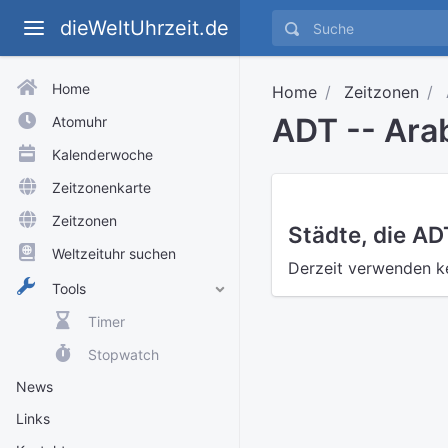
dieWeltUhrzeit.de
Home
Home
Zeitzonen
ADT -- Arab
Atomuhr
Kalenderwoche
Zeitzonenkarte
Zeitzonen
Städte, die A
Weltzeituhr suchen
Derzeit verwenden k
Tools
Timer
Stopwatch
News
Links