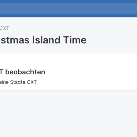
CXT
istmas Island Time
XT beobachten
eine Städte CXT.