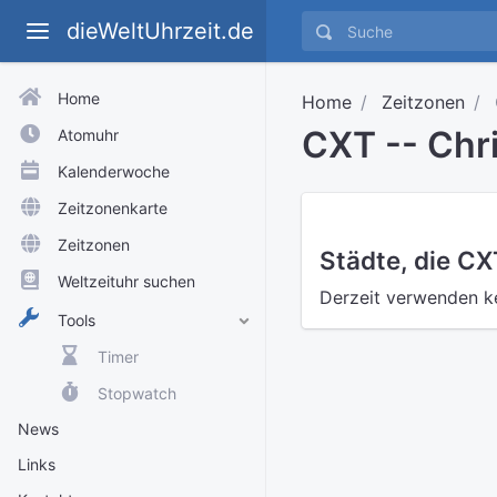
dieWeltUhrzeit.de
Home
Home
Zeitzonen
CXT -- Chr
Atomuhr
Kalenderwoche
Zeitzonenkarte
Zeitzonen
Städte, die C
Weltzeituhr suchen
Derzeit verwenden k
Tools
Timer
Stopwatch
News
Links