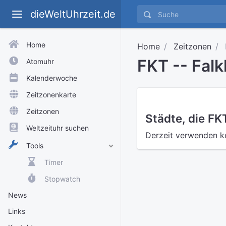
dieWeltUhrzeit.de
Home
Home
Zeitzonen
FKT -- Falk
Atomuhr
Kalenderwoche
Zeitzonenkarte
Zeitzonen
Städte, die F
Weltzeituhr suchen
Derzeit verwenden ke
Tools
Timer
Stopwatch
News
Links