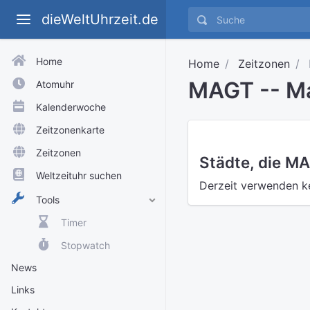
dieWeltUhrzeit.de
Home
Home
Zeitzonen
MAGT -- M
Atomuhr
Kalenderwoche
Zeitzonenkarte
Zeitzonen
Städte, die M
Weltzeituhr suchen
Derzeit verwenden k
Tools
Timer
Stopwatch
News
Links