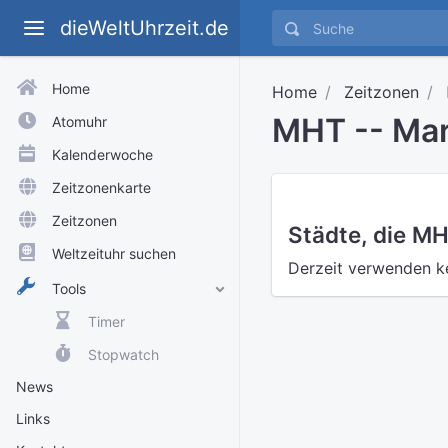
dieWeltUhrzeit.de
Home
Home
Zeitzonen
MHT -- Mar
Atomuhr
Kalenderwoche
Zeitzonenkarte
Zeitzonen
Städte, die M
Weltzeituhr suchen
Derzeit verwenden k
Tools
Timer
Stopwatch
News
Links