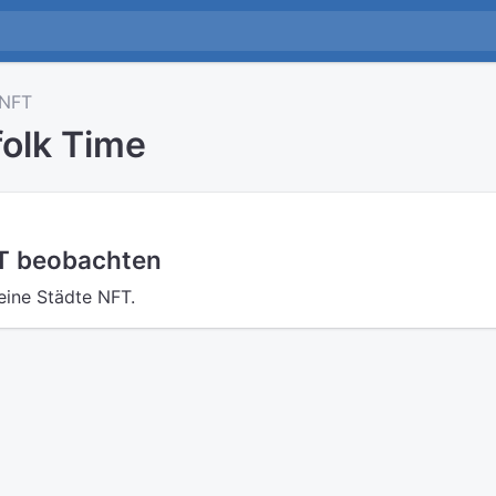
NFT
folk Time
FT beobachten
eine Städte NFT.