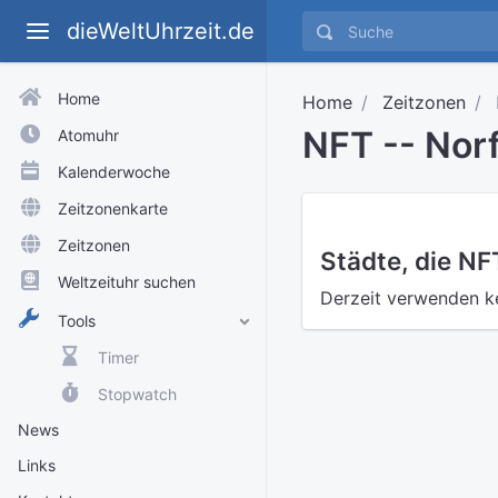
dieWeltUhrzeit.de
Home
Home
Zeitzonen
NFT -- Nor
Atomuhr
Kalenderwoche
Zeitzonenkarte
Zeitzonen
Städte, die N
Weltzeituhr suchen
Derzeit verwenden k
Tools
Timer
Stopwatch
News
Links