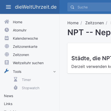
dieWeltUhrzeit.de
Home
Home
Zeitzonen
NPT -- Nep
Atomuhr
Kalenderwoche
Zeitzonenkarte
Zeitzonen
Städte, die N
Weltzeituhr suchen
Derzeit verwenden k
Tools
Timer
Stopwatch
News
Links