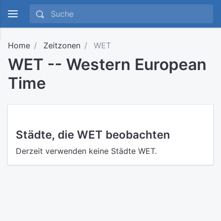
Home
Zeitzonen
WET
WET -- Western European
Time
Städte, die WET beobachten
Derzeit verwenden keine Städte WET.