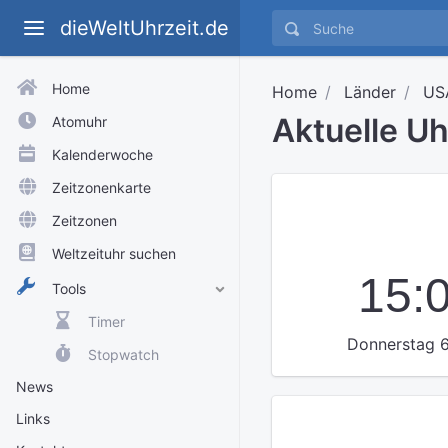
dieWeltUhrzeit.de
Home
Home
Länder
US
Aktuelle U
Atomuhr
Kalenderwoche
Zeitzonenkarte
Zeitzonen
Weltzeituhr suchen
15:
Tools
Timer
Donnerstag 6
Stopwatch
News
Links