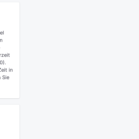
el
en
e
rzeit
0).
eit in
 Sie