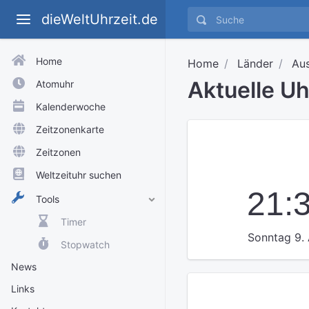
dieWeltUhrzeit.de
Home
Home
Länder
Aus
Aktuelle U
Atomuhr
Kalenderwoche
Zeitzonenkarte
Zeitzonen
Weltzeituhr suchen
21:
Tools
Timer
Sonntag 9.
Stopwatch
News
Links