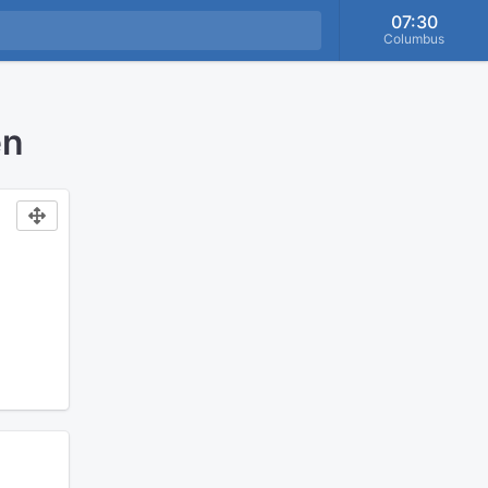
07:30
Columbus
en