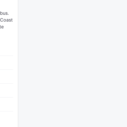
bus.
 Coast
te