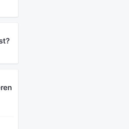
st?
eren