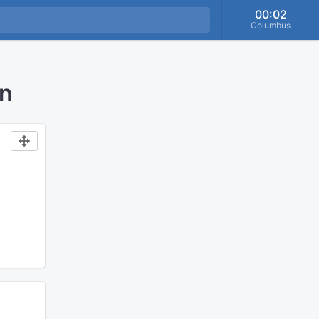
00:02
Columbus
en