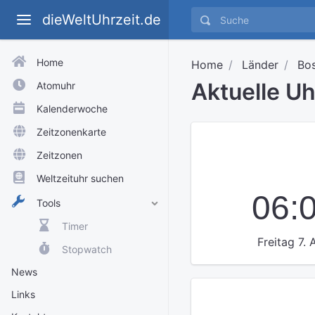
dieWeltUhrzeit.de
Home
Home
Länder
Bo
Aktuelle U
Atomuhr
Kalenderwoche
Zeitzonenkarte
Zeitzonen
Weltzeituhr suchen
06:
Tools
Timer
Freitag 7.
Stopwatch
News
Links