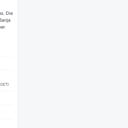
s.
Die
 Banja
ber
(CET)