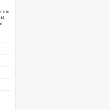
ne in
hat
9.