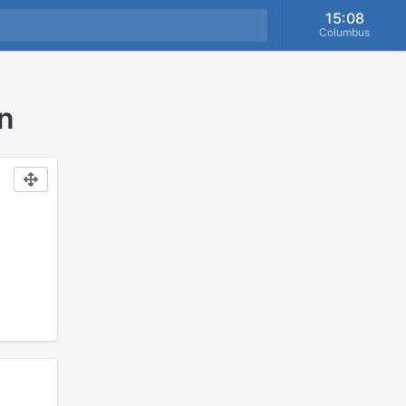
15:08
Columbus
n