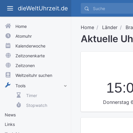
dieWeltUhrzeit.de
Home
Home
Länder
Bra
Aktuelle Uh
Atomuhr
Kalenderwoche
Zeitzonenkarte
Zeitzonen
Weltzeituhr suchen
15:
Tools
Timer
Donnerstag 6
Stopwatch
News
Links