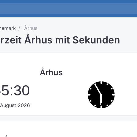
nemark
Århus
hrzeit Århus mit Sekunden
Århus
55:31
 August 2026