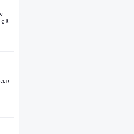
ie
 gilt
(CET)