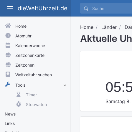
dieWeltUhrzeit.de
Home
Home
Länder
Dä
Aktuelle U
Atomuhr
Kalenderwoche
Zeitzonenkarte
Zeitzonen
Weltzeituhr suchen
05:
Tools
Timer
Samstag 8.
Stopwatch
News
Links