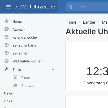
dieWeltUhrzeit.de
Home
Home
Länder
Ma
Aktuelle U
Atomuhr
Kalenderwoche
Zeitzonenkarte
Zeitzonen
Weltzeituhr suchen
12:
Tools
Timer
Donnerstag 6
Stopwatch
News
Links