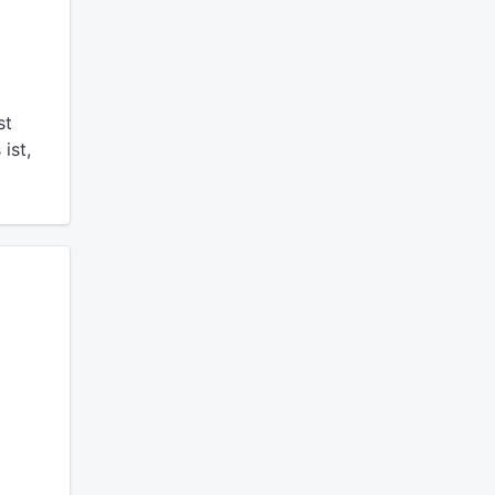
st
ist,