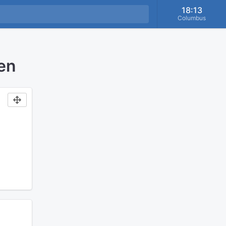
18:13
Columbus
en