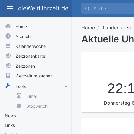
dieWeltUhrzeit.de
Home
Home
Länder
St.
Aktuelle U
Atomuhr
Kalenderwoche
Zeitzonenkarte
Zeitzonen
Weltzeituhr suchen
22:
Tools
Timer
Donnerstag 6
Stopwatch
News
Links