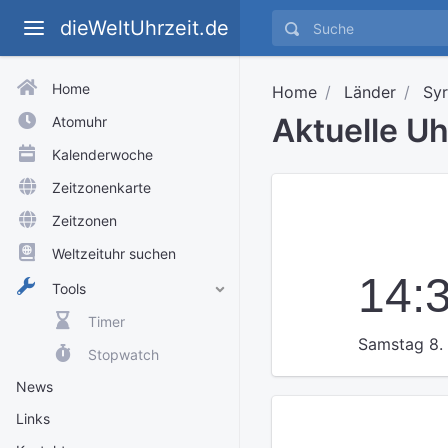
dieWeltUhrzeit.de
Home
Home
Länder
Syr
Aktuelle U
Atomuhr
Kalenderwoche
Zeitzonenkarte
Zeitzonen
Weltzeituhr suchen
14:
Tools
Timer
Samstag 8.
Stopwatch
News
Links