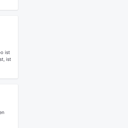
o ist
t, ist
en