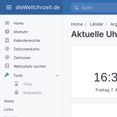
dieWeltUhrzeit.de
Home
Home
Länder
Arg
Aktuelle U
Atomuhr
Kalenderwoche
Zeitzonenkarte
Zeitzonen
Weltzeituhr suchen
16:
Tools
Timer
Freitag 7.
Stopwatch
News
Links