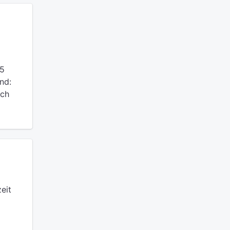
 5
nd:
och
eit