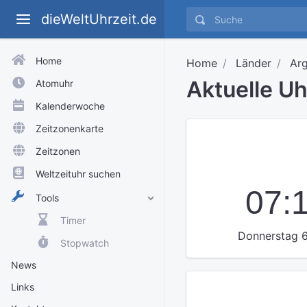
dieWeltUhrzeit.de
Home
Home
Länder
Arg
Aktuelle Uh
Atomuhr
Kalenderwoche
Zeitzonenkarte
Zeitzonen
Weltzeituhr suchen
07:
Tools
Timer
Donnerstag 6
Stopwatch
News
Links