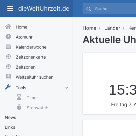
dieWeltUhrzeit.de
Home
Home
Länder
Ken
Aktuelle U
Atomuhr
Kalenderwoche
Zeitzonenkarte
Zeitzonen
Weltzeituhr suchen
15:
Tools
Timer
Freitag 7.
Stopwatch
News
Links