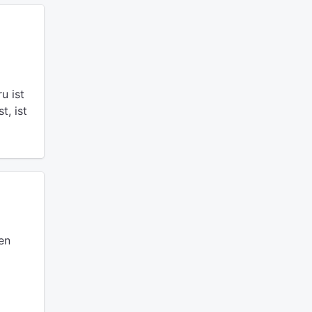
u ist
t, ist
en