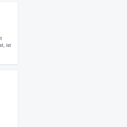
t
t, ist
n