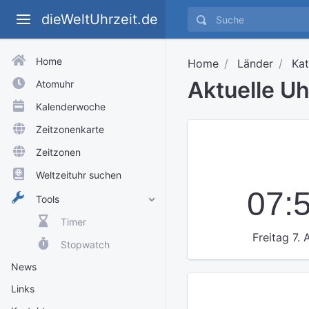
dieWeltUhrzeit.de
Home
Home
Länder
Kat
Aktuelle U
Atomuhr
Kalenderwoche
Zeitzonenkarte
Zeitzonen
Weltzeituhr suchen
07:
Tools
Timer
Freitag 7.
Stopwatch
News
Links