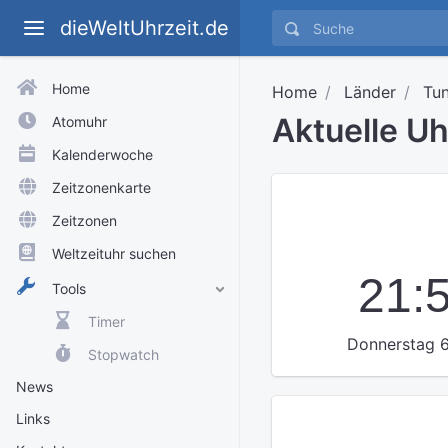
dieWeltUhrzeit.de
Home
Home
Länder
Tun
Aktuelle Uh
Atomuhr
Kalenderwoche
Zeitzonenkarte
Zeitzonen
Weltzeituhr suchen
21:
Tools
Timer
Donnerstag 6
Stopwatch
News
Links