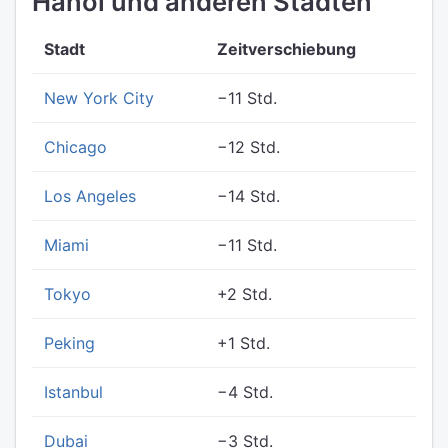
Hanoi und anderen Städten
Stadt
Zeitverschiebung
New York City
−11 Std.
Chicago
−12 Std.
Los Angeles
−14 Std.
Miami
−11 Std.
Tokyo
+2 Std.
Peking
+1 Std.
Istanbul
−4 Std.
Dubai
−3 Std.